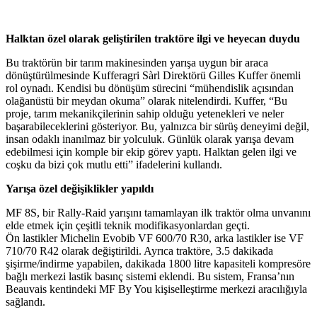
Halktan özel olarak geliştirilen traktöre ilgi ve heyecan duydu
Bu traktörün bir tarım makinesinden yarışa uygun bir araca
dönüştürülmesinde Kufferagri Sàrl Direktörü Gilles Kuffer önemli
rol oynadı. Kendisi bu dönüşüm sürecini “mühendislik açısından
olağanüstü bir meydan okuma” olarak nitelendirdi. Kuffer, “Bu
proje, tarım mekanikçilerinin sahip olduğu yetenekleri ve neler
başarabileceklerini gösteriyor. Bu, yalnızca bir sürüş deneyimi değil,
insan odaklı inanılmaz bir yolculuk. Günlük olarak yarışa devam
edebilmesi için komple bir ekip görev yaptı. Halktan gelen ilgi ve
coşku da bizi çok mutlu etti” ifadelerini kullandı.
Yarışa özel değişiklikler yapıldı
MF 8S, bir Rally-Raid yarışını tamamlayan ilk traktör olma unvanını
elde etmek için çeşitli teknik modifikasyonlardan geçti.
Ön lastikler Michelin Evobib VF 600/70 R30, arka lastikler ise VF
710/70 R42 olarak değiştirildi. Ayrıca traktöre, 3.5 dakikada
şişirme/indirme yapabilen, dakikada 1800 litre kapasiteli kompresöre
bağlı merkezi lastik basınç sistemi eklendi. Bu sistem, Fransa’nın
Beauvais kentindeki MF By You kişiselleştirme merkezi aracılığıyla
sağlandı.