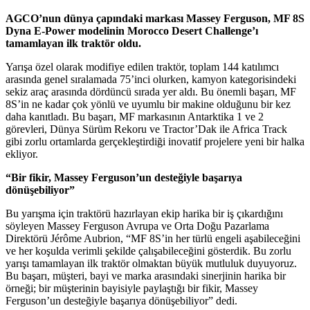
AGCO’nun dünya çapındaki markası Massey Ferguson, MF 8S
Dyna E-Power modelinin Morocco Desert Challenge’ı
tamamlayan ilk traktör oldu.
Yarışa özel olarak modifiye edilen traktör, toplam 144 katılımcı
arasında genel sıralamada 75’inci olurken, kamyon kategorisindeki
sekiz araç arasında dördüncü sırada yer aldı. Bu önemli başarı, MF
8S’in ne kadar çok yönlü ve uyumlu bir makine olduğunu bir kez
daha kanıtladı. Bu başarı, MF markasının Antarktika 1 ve 2
görevleri, Dünya Sürüm Rekoru ve Tractor’Dak ile Africa Track
gibi zorlu ortamlarda gerçekleştirdiği inovatif projelere yeni bir halka
ekliyor.
“Bir fikir, Massey Ferguson’un desteğiyle başarıya
dönüşebiliyor”
Bu yarışma için traktörü hazırlayan ekip harika bir iş çıkardığını
söyleyen Massey Ferguson Avrupa ve Orta Doğu Pazarlama
Direktörü Jérôme Aubrion, “MF 8S’in her türlü engeli aşabileceğini
ve her koşulda verimli şekilde çalışabileceğini gösterdik. Bu zorlu
yarışı tamamlayan ilk traktör olmaktan büyük mutluluk duyuyoruz.
Bu başarı, müşteri, bayi ve marka arasındaki sinerjinin harika bir
örneği; bir müşterinin bayisiyle paylaştığı bir fikir, Massey
Ferguson’un desteğiyle başarıya dönüşebiliyor” dedi.