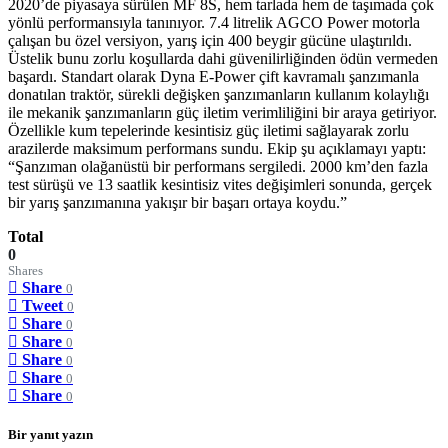
2020’de piyasaya sürülen MF 8S, hem tarlada hem de taşımada çok
yönlü performansıyla tanınıyor. 7.4 litrelik AGCO Power motorla
çalışan bu özel versiyon, yarış için 400 beygir gücüne ulaştırıldı.
Üstelik bunu zorlu koşullarda dahi güvenilirliğinden ödün vermeden
başardı. Standart olarak Dyna E-Power çift kavramalı şanzımanla
donatılan traktör, sürekli değişken şanzımanların kullanım kolaylığı
ile mekanik şanzımanların güç iletim verimliliğini bir araya getiriyor.
Özellikle kum tepelerinde kesintisiz güç iletimi sağlayarak zorlu
arazilerde maksimum performans sundu. Ekip şu açıklamayı yaptı:
“Şanzıman olağanüstü bir performans sergiledi. 2000 km’den fazla
test sürüşü ve 13 saatlik kesintisiz vites değişimleri sonunda, gerçek
bir yarış şanzımanına yakışır bir başarı ortaya koydu.”
Total
0
Shares
Share
0
Tweet
0
Share
0
Share
0
Share
0
Share
0
Share
0
Bir yanıt yazın