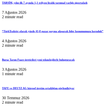
TARSİM, yılın ilk 7 ayında 1,1 trilyon liralık tarımsal varlığı sigortaladı
7 Ağustos 2026
2 minute read
“TürkTraktör olarak yüzde 41,8 pazar payına ulaşarak lider konumumuzu koruduk”
4 Ağustos 2026
2 minute read
Bursa Tarım Fuarı üreticileri yeni teknolojilerle buluşturacak
3 Ağustos 2026
1 minute read
TAFE ve DEUTZ AG küresel üretim ortaklığını güçlendiriyor
30 Temmuz 2026
2 minute read