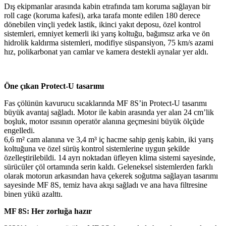
Dış ekipmanlar arasında kabin etrafında tam koruma sağlayan bir
roll cage (koruma kafesi), arka tarafa monte edilen 180 derece
dönebilen vinçli yedek lastik, ikinci yakıt deposu, özel kontrol
sistemleri, emniyet kemerli iki yarış koltuğu, bağımsız arka ve ön
hidrolik kaldırma sistemleri, modifiye süspansiyon, 75 km/s azami
hız, polikarbonat yan camlar ve kamera destekli aynalar yer aldı.
Öne çıkan Protect-U tasarımı
Fas çölünün kavurucu sıcaklarında MF 8S’in Protect-U tasarımı
büyük avantaj sağladı. Motor ile kabin arasında yer alan 24 cm’lik
boşluk, motor ısısının operatör alanına geçmesini büyük ölçüde
engelledi.
6,6 m² cam alanına ve 3,4 m³ iç hacme sahip geniş kabin, iki yarış
koltuğuna ve özel sürüş kontrol sistemlerine uygun şekilde
özelleştirilebildi. 14 ayrı noktadan üfleyen klima sistemi sayesinde,
sürücüler çöl ortamında serin kaldı. Geleneksel sistemlerden farklı
olarak motorun arkasından hava çekerek soğutma sağlayan tasarımı
sayesinde MF 8S, temiz hava akışı sağladı ve ana hava filtresine
binen yükü azalttı.
MF 8S: Her zorluğa hazır